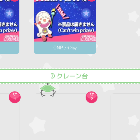
0NP
/ 1Play
クレーン台
ST
ST
1
2