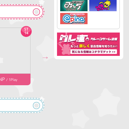
ST
ST
4
5
位
位
14
34
NP
1,200NP
/ 1Play
/ 1Play