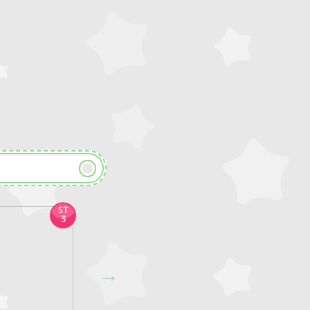
ST
ST
3
5