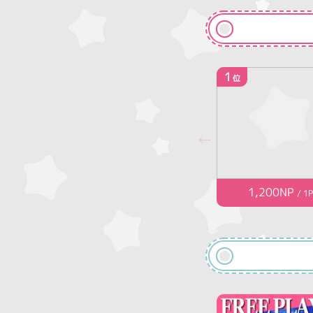
1
位
1,200NP
/ 1P