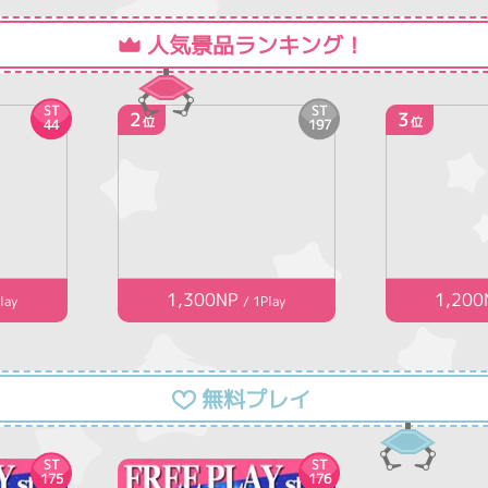
人気景品ランキング！
ST
ST
2
3
位
位
44
197
1,300NP
1,200
lay
/ 1Play
無料プレイ
ST
ST
175
176