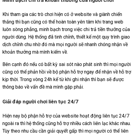
Khi tham gia các trò chơi hiện có ở website và giành chiến
thắng thì bạn cũng có thể hoàn toàn yên tâm khi trang web
luôn sòng phẳng, minh bạch trong việc chi trả tiền thưởng của
người dùng. Hệ thống đã tinh chỉnh, thiết kế một quy trình giao
dịch chỉnh chu nhờ đó mà mọi người sẽ nhanh chóng nhận về
khoản thưởng mà mình kiếm về.
Bên cạnh đó nếu có bất kỳ sai sót nào phát sinh thì mọi người
cũng có thể phản hồi về bộ phận hỗ trợ ngay để nhận về hỗ trợ
kịp thời. Trong vòng 24h kể từ khi ghi nhận thì bạn sẽ được
thông báo về vấn đề mà mình gặp phải.
Giải đáp người chơi liên tục 24/7
Hiện nay bộ phận hỗ trợ của website hoạt động liên tục 24/7
ngoài ra thì hệ thống cũng hỗ trợ nhiều cách liên lạc khác nhau.
Tùy theo nhu cầu cần giải quyết gấp thì mọi người có thể liên