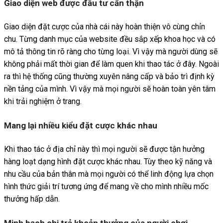
Giao diện web được đầu tư cẩn thận
Giao diện đặt cược của nhà cái này hoàn thiện vô cùng chỉn
chu. Từng danh mục của website đều sắp xếp khoa học và có
mô tả thông tin rõ ràng cho từng loại. Vì vậy mà người dùng sẽ
không phải mất thời gian để làm quen khi thao tác ở đây. Ngoài
ra thì hệ thống cũng thường xuyên nâng cấp và bảo trì định kỳ
nền tảng của mình. Vì vậy mà mọi người sẽ hoàn toàn yên tâm
khi trải nghiệm ở trang.
Mang lại nhiều kiểu đặt cược khác nhau
Khi thao tác ở địa chỉ này thì mọi người sẽ được tận hưởng
hàng loạt dạng hình đặt cược khác nhau. Tùy theo kỹ năng và
nhu cầu của bản thân mà mọi người có thể linh động lựa chọn
hình thức giải trí tương ứng để mang về cho mình nhiều mốc
thưởng hấp dẫn.
Minh bạch chi trả khoản thưởng của người chơi