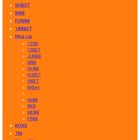
SHBET
W88
FUN88
188BET
Nhà cái
123B
12BET
JUN88
M88
QH88
KUBET
i9BET
8Xbet
VN88
hb88
BK8
MU88
FB88
KQXS
7M