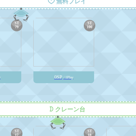
無料プレイ
ST
ST
79
100
0SP
y
/ 1Play
クレーン台
ST
ST
17
18