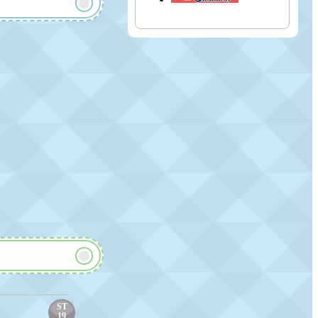
ST
ST
19
20