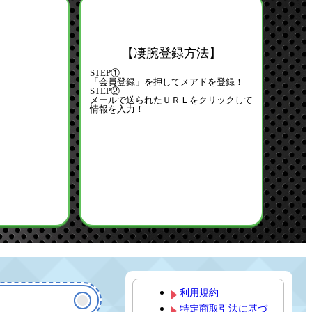
【凄腕登録方法】
STEP①
「会員登録」を押してメアドを登録！
STEP②
メールで送られたＵＲＬをクリックして
情報を入力！
利用規約
特定商取引法に基づ