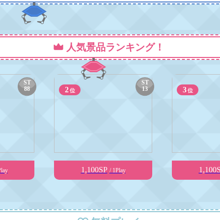
人気景品ランキング！
ST
ST
88
2
13
3
位
位
1,100SP
1,100
Play
/ 1Play