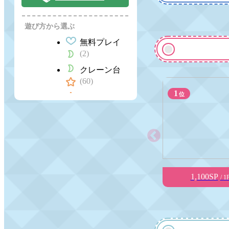
遊び方から選ぶ
無料プレイ
(2)
クレーン台
(60)
1
位
たこ焼き台
(32)
その他の台
(7)
1,100SP
/ 1