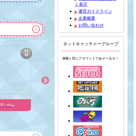
く表示
運営ガイドライン
企業概要
お問い合わせ
ネットキャッチャーグループ
ST
ST
49
4
39
5
位
位
凄腕と同じアカウントであそべるヨ！
SP
1,100SP
1
/ 1Play
/ 1Play