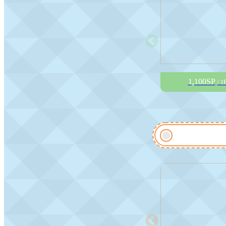
1,100SP
/ 1