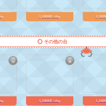
1,100SP
1,100
Play
/ 1Play
その他の台
ST
ST
14
40
1,100SP
1,100
Play
/ 1Play