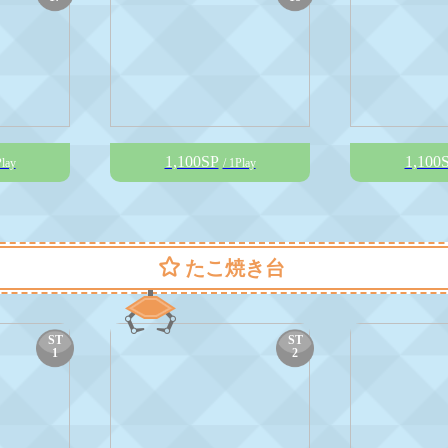
1,100SP
1,100
Play
/ 1Play
たこ焼き台
ST
ST
1
2