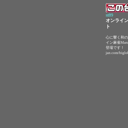
st89
オンライン麻
ト
心に響く和の
イン麻雀Mar
登場です！ htt
jan.com/bi